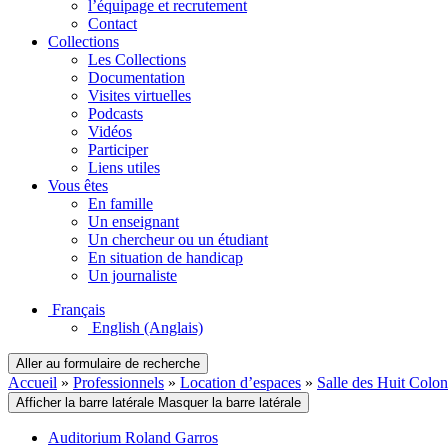
l’équipage et recrutement
Contact
Collections
Les Collections
Documentation
Visites virtuelles
Podcasts
Vidéos
Participer
Liens utiles
Vous êtes
En famille
Un enseignant
Un chercheur ou un étudiant
En situation de handicap
Un journaliste
Français
English
(Anglais)
Aller au formulaire de recherche
Accueil
»
Professionnels
»
Location d’espaces
»
Salle des Huit Colo
Afficher la barre latérale
Masquer la barre latérale
Auditorium Roland Garros