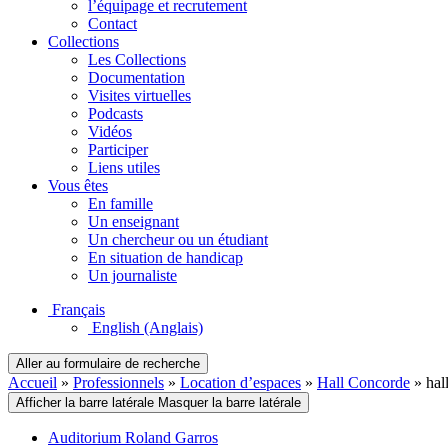
l’équipage et recrutement
Contact
Collections
Les Collections
Documentation
Visites virtuelles
Podcasts
Vidéos
Participer
Liens utiles
Vous êtes
En famille
Un enseignant
Un chercheur ou un étudiant
En situation de handicap
Un journaliste
Français
English
(Anglais)
Aller au formulaire de recherche
Accueil
»
Professionnels
»
Location d’espaces
»
Hall Concorde
»
hal
Afficher la barre latérale
Masquer la barre latérale
Auditorium Roland Garros