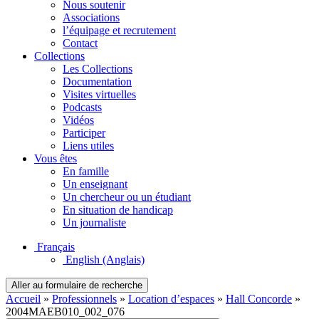
Nous soutenir
Associations
l’équipage et recrutement
Contact
Collections
Les Collections
Documentation
Visites virtuelles
Podcasts
Vidéos
Participer
Liens utiles
Vous êtes
En famille
Un enseignant
Un chercheur ou un étudiant
En situation de handicap
Un journaliste
Français
English
(Anglais)
Aller au formulaire de recherche
Accueil
»
Professionnels
»
Location d’espaces
»
Hall Concorde
»
2004MAEB010_002_076