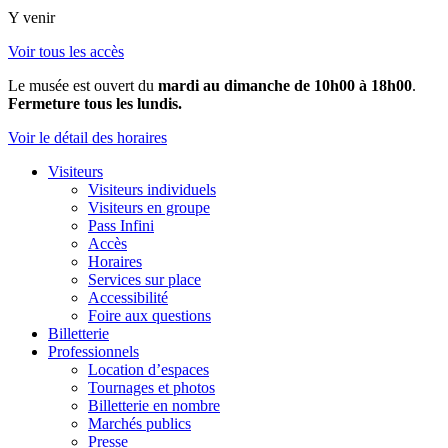
Y venir
Voir tous les accès
Le musée est ouvert du
mardi au dimanche de 10h00 à 18h00
.
Fermeture tous les lundis.
Voir le détail des horaires
Visiteurs
Visiteurs individuels
Visiteurs en groupe
Pass Infini
Accès
Horaires
Services sur place
Accessibilité
Foire aux questions
Billetterie
Professionnels
Location d’espaces
Tournages et photos
Billetterie en nombre
Marchés publics
Presse