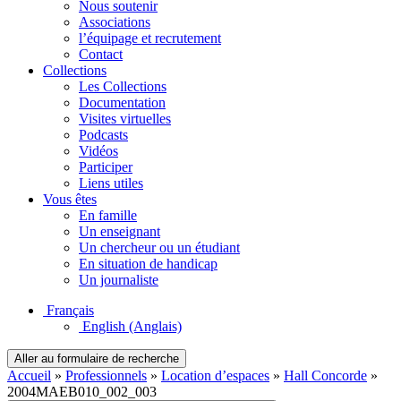
Nous soutenir
Associations
l’équipage et recrutement
Contact
Collections
Les Collections
Documentation
Visites virtuelles
Podcasts
Vidéos
Participer
Liens utiles
Vous êtes
En famille
Un enseignant
Un chercheur ou un étudiant
En situation de handicap
Un journaliste
Français
English
(Anglais)
Aller au formulaire de recherche
Accueil
»
Professionnels
»
Location d’espaces
»
Hall Concorde
»
2004MAEB010_002_003