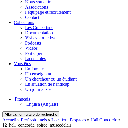
Nous soutenir
Associations
l’équipage et recrutement
Contact
Collections
Les Collections
Documentation
Visites virtuelles
Podcasts
Vidéos
Participer
Liens utiles
Vous êtes
En famille
Un enseignant
Un chercheur ou un étudiant
En situation de handicap
Un journaliste
Français
English
(Anglais)
Aller au formulaire de recherche
Accueil
»
Professionnels
»
Location d’espaces
»
Hall Concorde
»
12_hall_concorde_soiree_museedelair