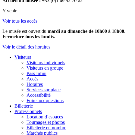
Accueil du musée :
+33 (0)1 49 92 70 62
Y venir
Voir tous les accès
Le musée est ouvert du
mardi au dimanche de 10h00 à 18h00
.
Fermeture tous les lundis.
Voir le détail des horaires
Visiteurs
Visiteurs individuels
Visiteurs en groupe
Pass Infini
Accès
Horaires
Services sur place
Accessibilité
Foire aux questions
Billetterie
Professionnels
Location d’espaces
Tournages et photos
Billetterie en nombre
Marchés publics