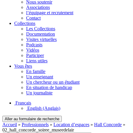
Nous soutenir
Associations
l’équipage et recrutement
Contact
Collections
Les Collections
Documentation
Visites virtuelles
Podcasts
Vidéos
Participer
Liens utiles
Vous êtes
En famille
Un enseignant
Un chercheur ou un étudiant
En situation de handicap
Un journaliste
Français
English
(Anglais)
Aller au formulaire de recherche
Accueil
»
Professionnels
»
Location d’espaces
»
Hall Concorde
»
02_hall_concorde_soiree_museedelair