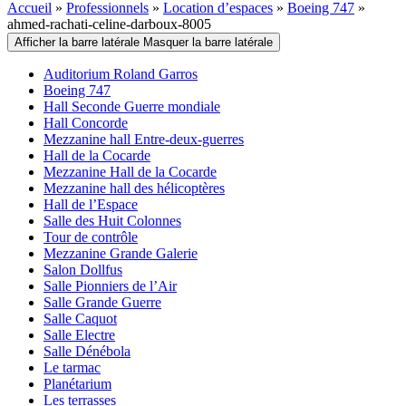
Accueil
»
Professionnels
»
Location d’espaces
»
Boeing 747
»
ahmed-rachati-celine-darboux-8005
Afficher la barre latérale
Masquer la barre latérale
Auditorium Roland Garros
Boeing 747
Hall Seconde Guerre mondiale
Hall Concorde
Mezzanine hall Entre-deux-guerres
Hall de la Cocarde
Mezzanine Hall de la Cocarde
Mezzanine hall des hélicoptères
Hall de l’Espace
Salle des Huit Colonnes
Tour de contrôle
Mezzanine Grande Galerie
Salon Dollfus
Salle Pionniers de l’Air
Salle Grande Guerre
Salle Caquot
Salle Electre
Salle Dénébola
Le tarmac
Planétarium
Les terrasses