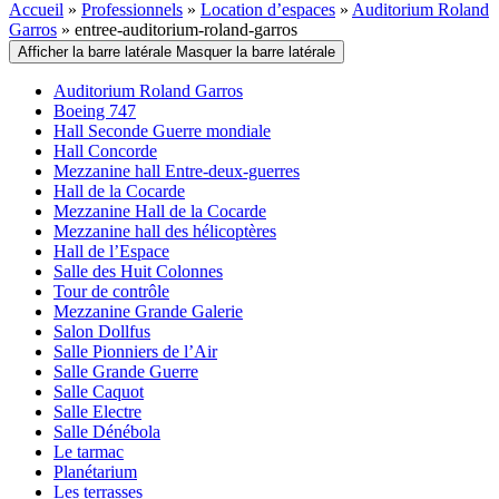
Accueil
»
Professionnels
»
Location d’espaces
»
Auditorium Roland
Garros
»
entree-auditorium-roland-garros
Afficher la barre latérale
Masquer la barre latérale
Auditorium Roland Garros
Boeing 747
Hall Seconde Guerre mondiale
Hall Concorde
Mezzanine hall Entre-deux-guerres
Hall de la Cocarde
Mezzanine Hall de la Cocarde
Mezzanine hall des hélicoptères
Hall de l’Espace
Salle des Huit Colonnes
Tour de contrôle
Mezzanine Grande Galerie
Salon Dollfus
Salle Pionniers de l’Air
Salle Grande Guerre
Salle Caquot
Salle Electre
Salle Dénébola
Le tarmac
Planétarium
Les terrasses