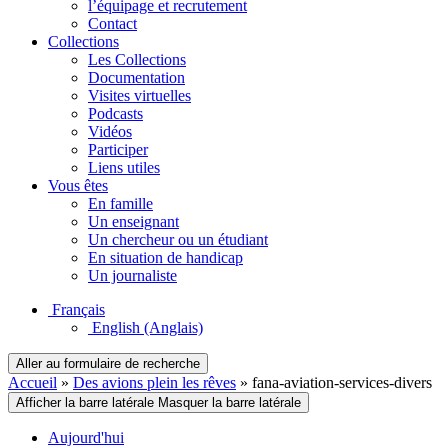
l’équipage et recrutement
Contact
Collections
Les Collections
Documentation
Visites virtuelles
Podcasts
Vidéos
Participer
Liens utiles
Vous êtes
En famille
Un enseignant
Un chercheur ou un étudiant
En situation de handicap
Un journaliste
Français
English
(Anglais)
Aller au formulaire de recherche
Accueil
»
Des avions plein les rêves
»
fana-aviation-services-divers
Afficher la barre latérale
Masquer la barre latérale
Aujourd'hui