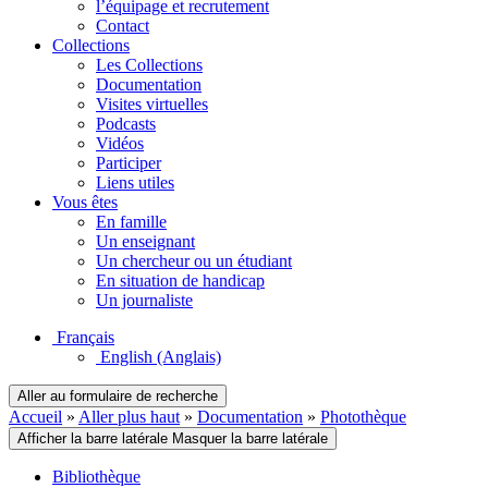
l’équipage et recrutement
Contact
Collections
Les Collections
Documentation
Visites virtuelles
Podcasts
Vidéos
Participer
Liens utiles
Vous êtes
En famille
Un enseignant
Un chercheur ou un étudiant
En situation de handicap
Un journaliste
Français
English
(Anglais)
Aller au formulaire de recherche
Accueil
»
Aller plus haut
»
Documentation
»
Photothèque
Afficher la barre latérale
Masquer la barre latérale
Bibliothèque