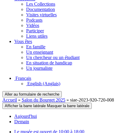
Les Collections
Documentation
Visites virtuelles
Podcasts
Vidéos
Participer
Liens utiles
Vous êtes
En famille
Un enseignant
Un chercheur ou un étudiant
En situation de handicap
Un journaliste
Français
English
(Anglais)
Aller au formulaire de recherche
Accueil
»
Salon du Bourget 2025
»
siae-2023-920-720-008
Afficher la barre latérale
Masquer la barre latérale
Aujourd'hui
Demain
Le musée est ouvert de 10:00 à 18:00