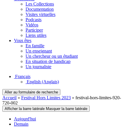
Les Collections
Documentation
Visites virtuelles
Podcasts
Vidéos
Participer
Liens utiles
Vous êtes
En famille
Un enseignant
Un chercheur ou un étudiant
En situation de handicap
Un journaliste
Français
English
(Anglais)
Aller au formulaire de recherche
Accueil
»
Festival Hors Limites 2023
»
festival-hors-limites-920-
720-002
Afficher la barre latérale
Masquer la barre latérale
Aujourd'hui
Demain