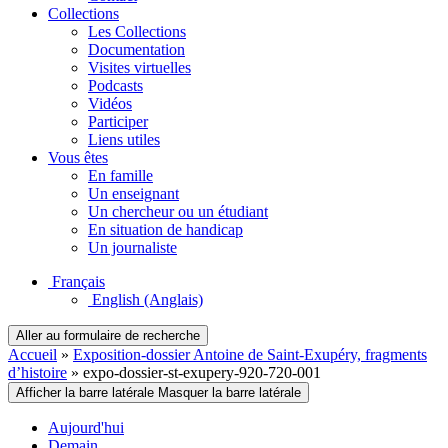
Collections
Les Collections
Documentation
Visites virtuelles
Podcasts
Vidéos
Participer
Liens utiles
Vous êtes
En famille
Un enseignant
Un chercheur ou un étudiant
En situation de handicap
Un journaliste
Français
English
(Anglais)
Aller au formulaire de recherche
Accueil
»
Exposition-dossier Antoine de Saint-Exupéry, fragments
d’histoire
»
expo-dossier-st-exupery-920-720-001
Afficher la barre latérale
Masquer la barre latérale
Aujourd'hui
Demain