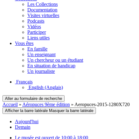
Les Collections
Documentation
Visites virtuelles
Podcasts
Vidéos
Participer
Liens utiles
Vous êtes
En famille
Un enseignant
Un chercheur ou un étudiant
En situation de handicap
Un journaliste
Français
English
(Anglais)
Aller au formulaire de recherche
Accueil
»
Aéropuces 9ème édition
»
Aeropuces-2015-1280X720
Afficher la barre latérale
Masquer la barre latérale
Aujourd'hui
Demain
Le musée est ouvert de 10:00 à 18:00