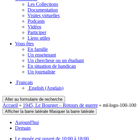
Les Collections
Documentation
Visites virtuelles
Podcasts
Vidéos
Participer
Liens utiles
Vous êtes
En famille
Un enseignant
Un chercheur ou un étudiant
En situation de handicap
Un journaliste
Français
English
(Anglais)
Aller au formulaire de recherche
Accueil
»
1945, Le Bourget – Retours de guerre
»
ml-logo-100-100
Afficher la barre latérale
Masquer la barre latérale
Aujourd'hui
Demain
Le musée est ouvert de 10:00 à 18:00