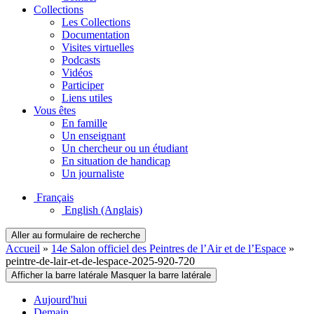
Collections
Les Collections
Documentation
Visites virtuelles
Podcasts
Vidéos
Participer
Liens utiles
Vous êtes
En famille
Un enseignant
Un chercheur ou un étudiant
En situation de handicap
Un journaliste
Français
English
(Anglais)
Aller au formulaire de recherche
Accueil
»
14e Salon officiel des Peintres de l’Air et de l’Espace
»
peintre-de-lair-et-de-lespace-2025-920-720
Afficher la barre latérale
Masquer la barre latérale
Aujourd'hui
Demain