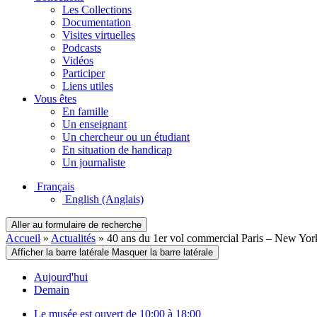
Les Collections
Documentation
Visites virtuelles
Podcasts
Vidéos
Participer
Liens utiles
Vous êtes
En famille
Un enseignant
Un chercheur ou un étudiant
En situation de handicap
Un journaliste
Français
English
(Anglais)
Aller au formulaire de recherche
Accueil
»
Actualités
»
40 ans du 1er vol commercial Paris – New Yo
Afficher la barre latérale
Masquer la barre latérale
Aujourd'hui
Demain
Le musée est ouvert de 10:00 à 18:00