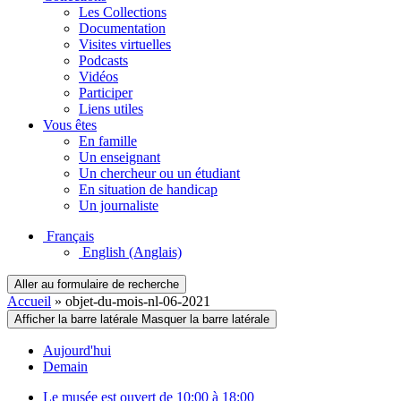
Les Collections
Documentation
Visites virtuelles
Podcasts
Vidéos
Participer
Liens utiles
Vous êtes
En famille
Un enseignant
Un chercheur ou un étudiant
En situation de handicap
Un journaliste
Français
English
(Anglais)
Aller au formulaire de recherche
Accueil
»
objet-du-mois-nl-06-2021
Afficher la barre latérale
Masquer la barre latérale
Aujourd'hui
Demain
Le musée est ouvert de 10:00 à 18:00