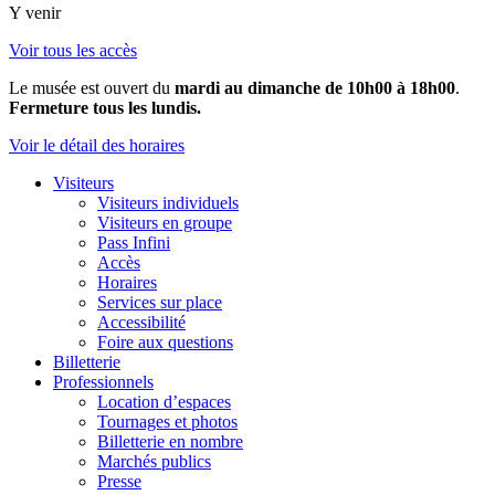
Y venir
Voir tous les accès
Le musée est ouvert du
mardi au dimanche de 10h00 à 18h00
.
Fermeture tous les lundis.
Voir le détail des horaires
Visiteurs
Visiteurs individuels
Visiteurs en groupe
Pass Infini
Accès
Horaires
Services sur place
Accessibilité
Foire aux questions
Billetterie
Professionnels
Location d’espaces
Tournages et photos
Billetterie en nombre
Marchés publics
Presse