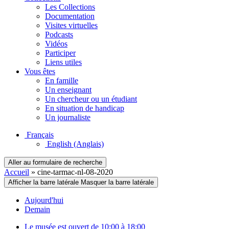
Les Collections
Documentation
Visites virtuelles
Podcasts
Vidéos
Participer
Liens utiles
Vous êtes
En famille
Un enseignant
Un chercheur ou un étudiant
En situation de handicap
Un journaliste
Français
English
(Anglais)
Aller au formulaire de recherche
Accueil
»
cine-tarmac-nl-08-2020
Afficher la barre latérale
Masquer la barre latérale
Aujourd'hui
Demain
Le musée est ouvert de 10:00 à 18:00