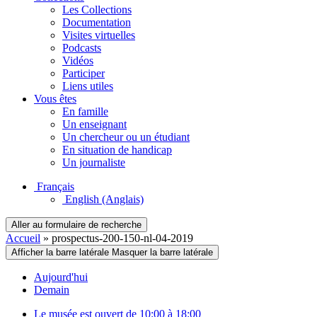
Les Collections
Documentation
Visites virtuelles
Podcasts
Vidéos
Participer
Liens utiles
Vous êtes
En famille
Un enseignant
Un chercheur ou un étudiant
En situation de handicap
Un journaliste
Français
English
(Anglais)
Aller au formulaire de recherche
Accueil
»
prospectus-200-150-nl-04-2019
Afficher la barre latérale
Masquer la barre latérale
Aujourd'hui
Demain
Le musée est ouvert de 10:00 à 18:00