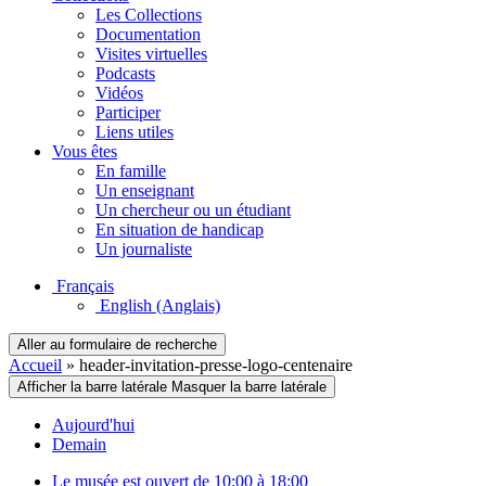
Les Collections
Documentation
Visites virtuelles
Podcasts
Vidéos
Participer
Liens utiles
Vous êtes
En famille
Un enseignant
Un chercheur ou un étudiant
En situation de handicap
Un journaliste
Français
English
(Anglais)
Aller au formulaire de recherche
Accueil
»
header-invitation-presse-logo-centenaire
Afficher la barre latérale
Masquer la barre latérale
Aujourd'hui
Demain
Le musée est ouvert de 10:00 à 18:00