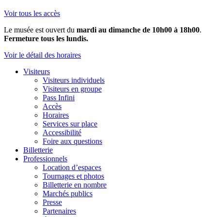
Voir tous les accès
Le musée est ouvert du
mardi au dimanche de 10h00 à 18h00
.
Fermeture tous les lundis.
Voir le détail des horaires
Visiteurs
Visiteurs individuels
Visiteurs en groupe
Pass Infini
Accès
Horaires
Services sur place
Accessibilité
Foire aux questions
Billetterie
Professionnels
Location d’espaces
Tournages et photos
Billetterie en nombre
Marchés publics
Presse
Partenaires