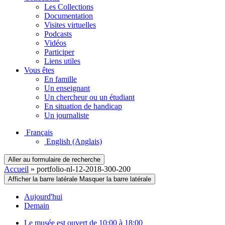
Les Collections
Documentation
Visites virtuelles
Podcasts
Vidéos
Participer
Liens utiles
Vous êtes
En famille
Un enseignant
Un chercheur ou un étudiant
En situation de handicap
Un journaliste
Français
English
(Anglais)
Aller au formulaire de recherche
Accueil
»
portfolio-nl-12-2018-300-200
Afficher la barre latérale
Masquer la barre latérale
Aujourd'hui
Demain
Le musée est ouvert de 10:00 à 18:00