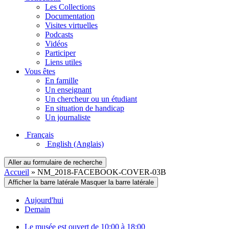
Les Collections
Documentation
Visites virtuelles
Podcasts
Vidéos
Participer
Liens utiles
Vous êtes
En famille
Un enseignant
Un chercheur ou un étudiant
En situation de handicap
Un journaliste
Français
English
(Anglais)
Aller au formulaire de recherche
Accueil
»
NM_2018-FACEBOOK-COVER-03B
Afficher la barre latérale
Masquer la barre latérale
Aujourd'hui
Demain
Le musée est ouvert de 10:00 à 18:00