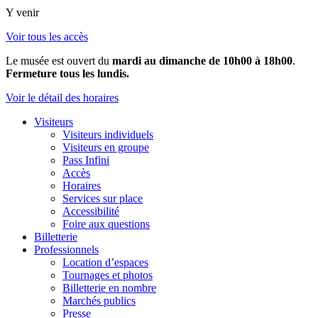
Y venir
Voir tous les accès
Le musée est ouvert du
mardi au dimanche de 10h00 à 18h00
.
Fermeture tous les lundis.
Voir le détail des horaires
Visiteurs
Visiteurs individuels
Visiteurs en groupe
Pass Infini
Accès
Horaires
Services sur place
Accessibilité
Foire aux questions
Billetterie
Professionnels
Location d’espaces
Tournages et photos
Billetterie en nombre
Marchés publics
Presse