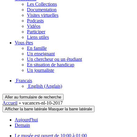
Les Collections
Documentation
Visites virtuelles
Podcasts
Vidéos
Participer
Liens utiles
Vous êtes
En famille
Un enseignant
Un chercheur ou un étudiant
En situation de handicap
Un journaliste
Français
English
(Anglais)
Aller au formulaire de recherche
Accueil
»
vacances-nl-10-2017
Afficher la barre latérale
Masquer la barre latérale
Aujourd'hui
Demain
Le musée est ouvert de 10:00 à 01:00