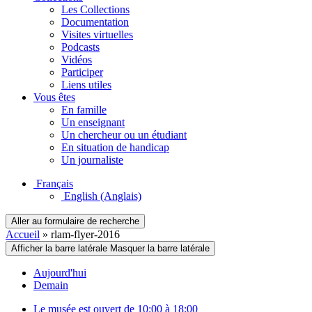
Les Collections
Documentation
Visites virtuelles
Podcasts
Vidéos
Participer
Liens utiles
Vous êtes
En famille
Un enseignant
Un chercheur ou un étudiant
En situation de handicap
Un journaliste
Français
English
(Anglais)
Aller au formulaire de recherche
Accueil
»
rlam-flyer-2016
Afficher la barre latérale
Masquer la barre latérale
Aujourd'hui
Demain
Le musée est ouvert de 10:00 à 18:00