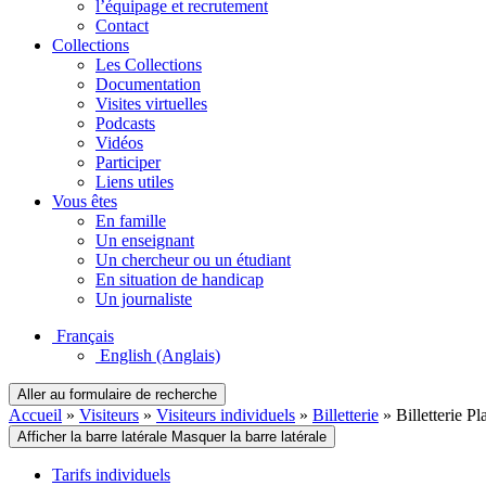
l’équipage et recrutement
Contact
Collections
Les Collections
Documentation
Visites virtuelles
Podcasts
Vidéos
Participer
Liens utiles
Vous êtes
En famille
Un enseignant
Un chercheur ou un étudiant
En situation de handicap
Un journaliste
Français
English
(Anglais)
Aller au formulaire de recherche
Accueil
»
Visiteurs
»
Visiteurs individuels
»
Billetterie
»
Billetterie Pl
Afficher la barre latérale
Masquer la barre latérale
Tarifs individuels