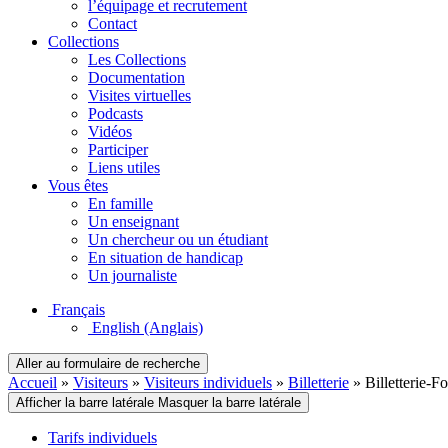
l’équipage et recrutement
Contact
Collections
Les Collections
Documentation
Visites virtuelles
Podcasts
Vidéos
Participer
Liens utiles
Vous êtes
En famille
Un enseignant
Un chercheur ou un étudiant
En situation de handicap
Un journaliste
Français
English
(Anglais)
Aller au formulaire de recherche
Accueil
»
Visiteurs
»
Visiteurs individuels
»
Billetterie
»
Billetterie-F
Afficher la barre latérale
Masquer la barre latérale
Tarifs individuels