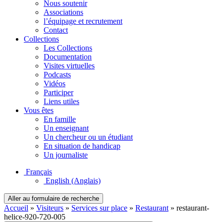
Nous soutenir
Associations
l’équipage et recrutement
Contact
Collections
Les Collections
Documentation
Visites virtuelles
Podcasts
Vidéos
Participer
Liens utiles
Vous êtes
En famille
Un enseignant
Un chercheur ou un étudiant
En situation de handicap
Un journaliste
Français
English
(Anglais)
Aller au formulaire de recherche
Accueil
»
Visiteurs
»
Services sur place
»
Restaurant
»
restaurant-
helice-920-720-005