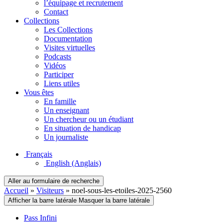
l’équipage et recrutement
Contact
Collections
Les Collections
Documentation
Visites virtuelles
Podcasts
Vidéos
Participer
Liens utiles
Vous êtes
En famille
Un enseignant
Un chercheur ou un étudiant
En situation de handicap
Un journaliste
Français
English
(Anglais)
Aller au formulaire de recherche
Accueil
»
Visiteurs
»
noel-sous-les-etoiles-2025-2560
Afficher la barre latérale
Masquer la barre latérale
Pass Infini