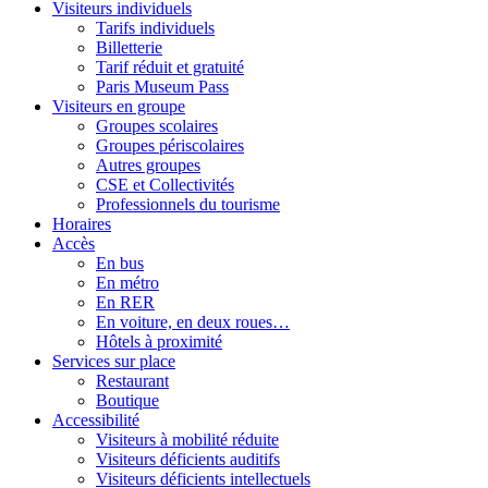
Visiteurs individuels
Tarifs individuels
Billetterie
Tarif réduit et gratuité
Paris Museum Pass
Visiteurs en groupe
Groupes scolaires
Groupes périscolaires
Autres groupes
CSE et Collectivités
Professionnels du tourisme
Horaires
Accès
En bus
En métro
En RER
En voiture, en deux roues…
Hôtels à proximité
Services sur place
Restaurant
Boutique
Accessibilité
Visiteurs à mobilité réduite
Visiteurs déficients auditifs
Visiteurs déficients intellectuels