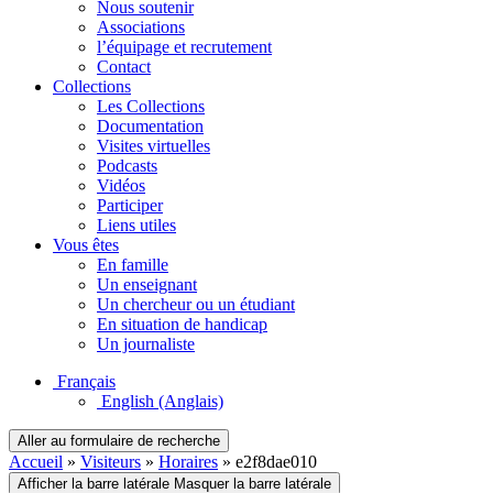
Nous soutenir
Associations
l’équipage et recrutement
Contact
Collections
Les Collections
Documentation
Visites virtuelles
Podcasts
Vidéos
Participer
Liens utiles
Vous êtes
En famille
Un enseignant
Un chercheur ou un étudiant
En situation de handicap
Un journaliste
Français
English
(Anglais)
Aller au formulaire de recherche
Accueil
»
Visiteurs
»
Horaires
»
e2f8dae010
Afficher la barre latérale
Masquer la barre latérale