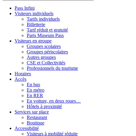
Pass Infini
Visiteurs individuels
Tarifs individuels
Billetterie
Tarif réduit et gratuité
Paris Museum Pass
Visiteurs en groupe
Groupes scolaires
Groupes périscolaires
Autres groupes
CSE et Collectivités
Professionnels du tourisme
Horaires
Accès
En bus
En métro
En RER
En voiture, en deux roues…
Hôtels à proximité
Services sur place
Restaurant
Boutique
Accessibilité
Visiteurs à mobilité réduite