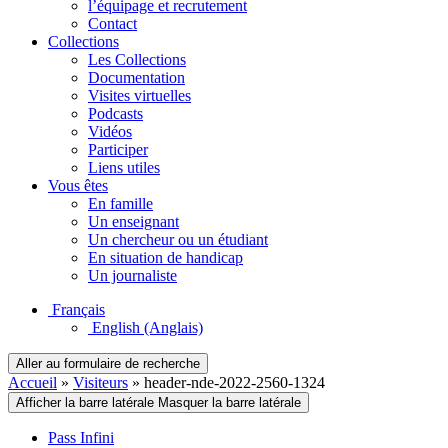
l’équipage et recrutement
Contact
Collections
Les Collections
Documentation
Visites virtuelles
Podcasts
Vidéos
Participer
Liens utiles
Vous êtes
En famille
Un enseignant
Un chercheur ou un étudiant
En situation de handicap
Un journaliste
Français
English
(Anglais)
Aller au formulaire de recherche
Accueil
»
Visiteurs
»
header-nde-2022-2560-1324
Afficher la barre latérale
Masquer la barre latérale
Pass Infini