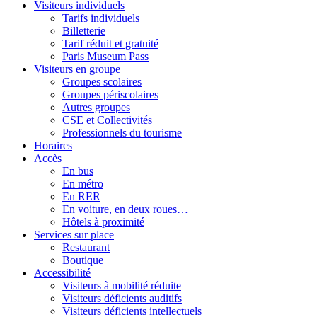
Visiteurs individuels
Tarifs individuels
Billetterie
Tarif réduit et gratuité
Paris Museum Pass
Visiteurs en groupe
Groupes scolaires
Groupes périscolaires
Autres groupes
CSE et Collectivités
Professionnels du tourisme
Horaires
Accès
En bus
En métro
En RER
En voiture, en deux roues…
Hôtels à proximité
Services sur place
Restaurant
Boutique
Accessibilité
Visiteurs à mobilité réduite
Visiteurs déficients auditifs
Visiteurs déficients intellectuels