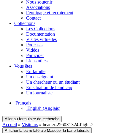
Nous soutenir
Associations
l’équipage et recrutement
Contact
Collections
Les Collections
Documentation
Visites virtuelles
Podcasts
Vidéos
Participer
Liens utiles
Vous êtes
En famille
Un enseignant
Un chercheur ou un étudiant
En situation de handicap
Un journaliste
Français
English
(Anglais)
Aller au formulaire de recherche
Accueil
»
Visiteurs
»
header-2560×1324-flight-2
Afficher la barre latérale
Masquer la barre latérale