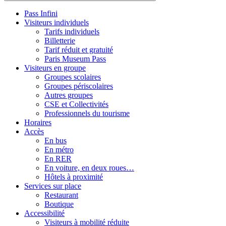
Pass Infini
Visiteurs individuels
Tarifs individuels
Billetterie
Tarif réduit et gratuité
Paris Museum Pass
Visiteurs en groupe
Groupes scolaires
Groupes périscolaires
Autres groupes
CSE et Collectivités
Professionnels du tourisme
Horaires
Accès
En bus
En métro
En RER
En voiture, en deux roues…
Hôtels à proximité
Services sur place
Restaurant
Boutique
Accessibilité
Visiteurs à mobilité réduite