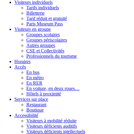
Visiteurs individuels
Tarifs individuels
Billetterie
Tarif réduit et gratuité
Paris Museum Pass
Visiteurs en groupe
Groupes scolaires
Groupes périscolaires
Autres groupes
CSE et Collectivités
Professionnels du tourisme
Horaires
Accès
En bus
En métro
En RER
En voiture, en deux roues…
Hôtels à proximité
Services sur place
Restaurant
Boutique
Accessibilité
Visiteurs à mobilité réduite
Visiteurs déficients auditifs
Visiteurs déficients intellectuels