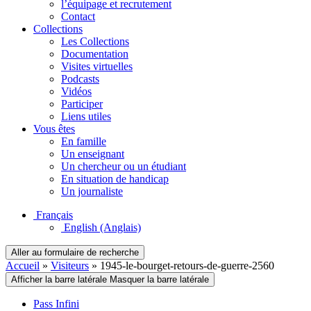
l’équipage et recrutement
Contact
Collections
Les Collections
Documentation
Visites virtuelles
Podcasts
Vidéos
Participer
Liens utiles
Vous êtes
En famille
Un enseignant
Un chercheur ou un étudiant
En situation de handicap
Un journaliste
Français
English
(Anglais)
Aller au formulaire de recherche
Accueil
»
Visiteurs
»
1945-le-bourget-retours-de-guerre-2560
Afficher la barre latérale
Masquer la barre latérale
Pass Infini