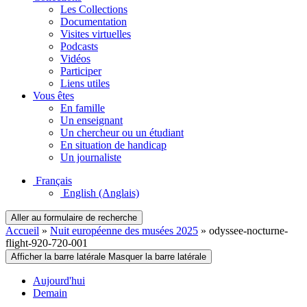
Les Collections
Documentation
Visites virtuelles
Podcasts
Vidéos
Participer
Liens utiles
Vous êtes
En famille
Un enseignant
Un chercheur ou un étudiant
En situation de handicap
Un journaliste
Français
English
(Anglais)
Aller au formulaire de recherche
Accueil
»
Nuit européenne des musées 2025
»
odyssee-nocturne-
flight-920-720-001
Afficher la barre latérale
Masquer la barre latérale
Aujourd'hui
Demain