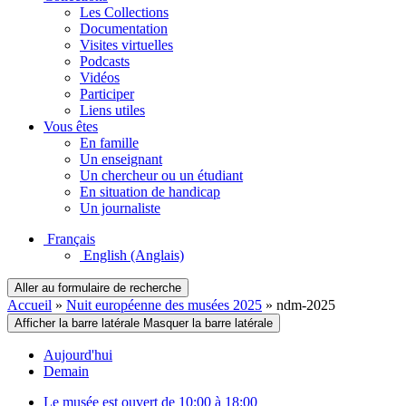
Les Collections
Documentation
Visites virtuelles
Podcasts
Vidéos
Participer
Liens utiles
Vous êtes
En famille
Un enseignant
Un chercheur ou un étudiant
En situation de handicap
Un journaliste
Français
English
(Anglais)
Aller au formulaire de recherche
Accueil
»
Nuit européenne des musées 2025
»
ndm-2025
Afficher la barre latérale
Masquer la barre latérale
Aujourd'hui
Demain
Le musée est ouvert de 10:00 à 18:00