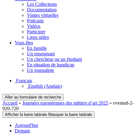
Les Collections
Documentation
Visites virtuelles
Podcasts
Vidéos
Participer
Liens utiles
Vous êtes
En famille
Un enseignant
Un chercheur ou un étudiant
En situation de handicap
Un journaliste
Français
English
(Anglais)
Aller au formulaire de recherche
Accueil
»
Journées européennes des métiers d’art 2025
»
eventail-2-
920-720
Afficher la barre latérale
Masquer la barre latérale
Aujourd'hui
Demain