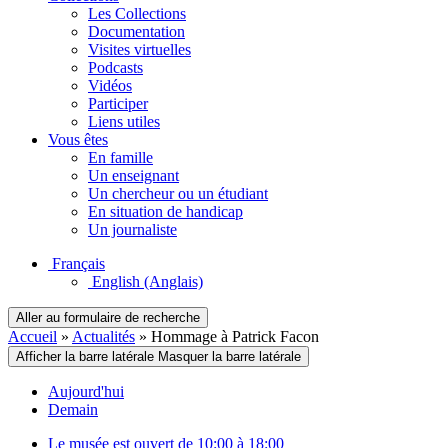
Les Collections
Documentation
Visites virtuelles
Podcasts
Vidéos
Participer
Liens utiles
Vous êtes
En famille
Un enseignant
Un chercheur ou un étudiant
En situation de handicap
Un journaliste
Français
English
(Anglais)
Aller au formulaire de recherche
Accueil
»
Actualités
»
Hommage à Patrick Facon
Afficher la barre latérale
Masquer la barre latérale
Aujourd'hui
Demain
Le musée est ouvert de 10:00 à 18:00