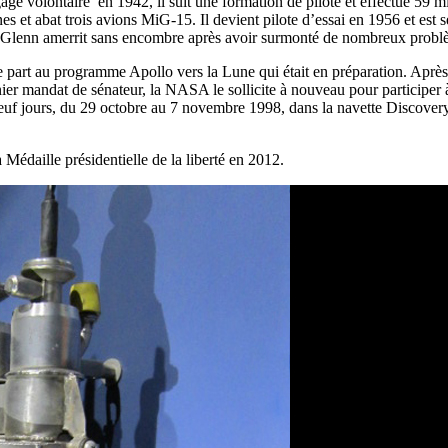
agé volontaire en 1942, il suit une formation de pilote et effectue 59 
es et abat trois avions MiG-15. Il devient pilote d’essai en 1956 et est
es, Glenn amerrit sans encombre après avoir surmonté de nombreux probl
part au programme Apollo vers la Lune qui était en préparation. Après a
nier mandat de sénateur, la NASA le sollicite à nouveau pour participer à
le neuf jours, du 29 octobre au 7 novembre 1998, dans la navette Discovery
Médaille présidentielle de la liberté en 2012.