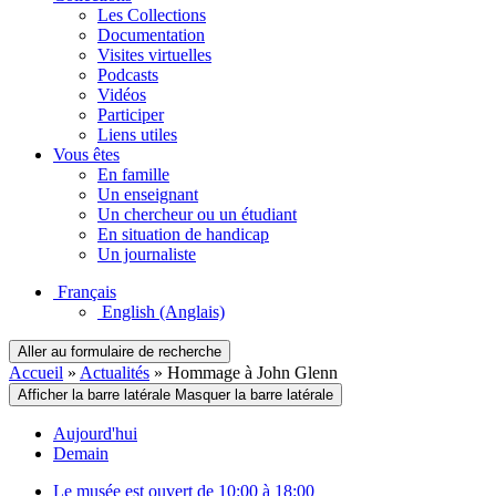
Les Collections
Documentation
Visites virtuelles
Podcasts
Vidéos
Participer
Liens utiles
Vous êtes
En famille
Un enseignant
Un chercheur ou un étudiant
En situation de handicap
Un journaliste
Français
English
(Anglais)
Aller au formulaire de recherche
Accueil
»
Actualités
»
Hommage à John Glenn
Afficher la barre latérale
Masquer la barre latérale
Aujourd'hui
Demain
Le musée est ouvert de 10:00 à 18:00