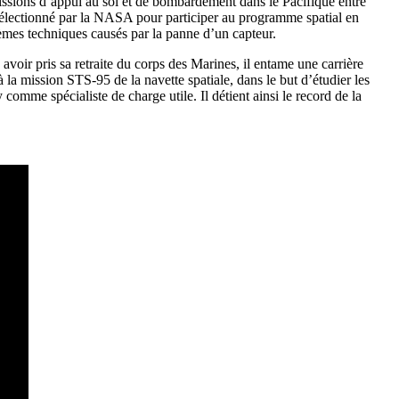
missions d’appui au sol et de bombardement dans le Pacifique entre
 sélectionné par la NASA pour participer au programme spatial en
èmes techniques causés par la panne d’un capteur.
voir pris sa retraite du corps des Marines, il entame une carrière
 la mission STS-95 de la navette spatiale, dans le but d’étudier les
 comme spécialiste de charge utile. Il détient ainsi le record de la