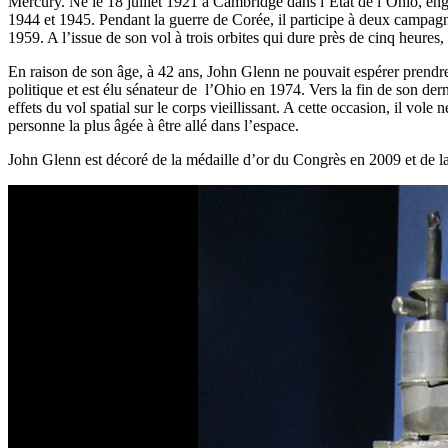
Mercury. Né le 18 juillet 1921 à Cambridge dans l’État de l’Ohio, eng
1944 et 1945. Pendant la guerre de Corée, il participe à deux campagn
1959. A l’issue de son vol à trois orbites qui dure près de cinq heur
En raison de son âge, à 42 ans, John Glenn ne pouvait espérer prendre 
politique et est élu sénateur de l’Ohio en 1974. Vers la fin de son der
effets du vol spatial sur le corps vieillissant. A cette occasion, il vo
personne la plus âgée à être allé dans l’espace.
John Glenn est décoré de la médaille d’or du Congrès en 2009 et de la 