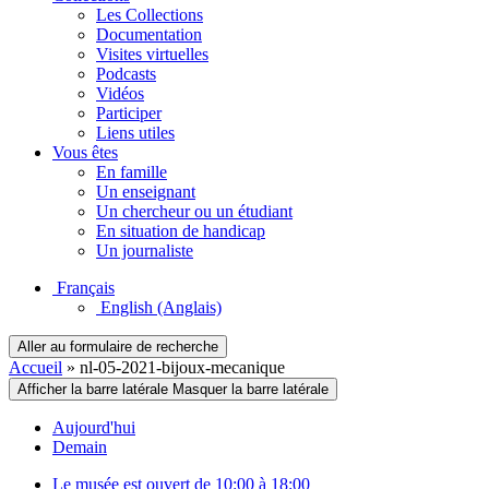
Les Collections
Documentation
Visites virtuelles
Podcasts
Vidéos
Participer
Liens utiles
Vous êtes
En famille
Un enseignant
Un chercheur ou un étudiant
En situation de handicap
Un journaliste
Français
English
(Anglais)
Aller au formulaire de recherche
Accueil
»
nl-05-2021-bijoux-mecanique
Afficher la barre latérale
Masquer la barre latérale
Aujourd'hui
Demain
Le musée est ouvert de 10:00 à 18:00