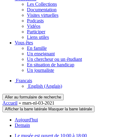
Les Collections
Documentation
Visites virtuelles
Podcasts
Vidéos
Participer
Liens utiles
Vous êtes
En famille
Un enseignant
Un chercheur ou un étudiant
En situation de handicap
Un journaliste
Français
English
(Anglais)
Aller au formulaire de recherche
Accueil
»
mars-nl-03-2021
Afficher la barre latérale
Masquer la barre latérale
Aujourd'hui
Demain
Le musée est ouvert de 10:00 à 18:00