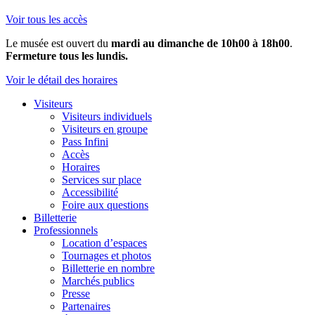
Voir tous les accès
Le musée est ouvert du
mardi au dimanche de 10h00 à 18h00
.
Fermeture tous les lundis.
Voir le détail des horaires
Visiteurs
Visiteurs individuels
Visiteurs en groupe
Pass Infini
Accès
Horaires
Services sur place
Accessibilité
Foire aux questions
Billetterie
Professionnels
Location d’espaces
Tournages et photos
Billetterie en nombre
Marchés publics
Presse
Partenaires