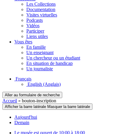
Les Collections
Documentation
Visites virtuelles
Podcasts
Vidéos
Participer
Liens utiles
Vous êtes
En famille
Un enseignant
Un chercheur ou un étudiant
En situation de handicap
Un journaliste
Français
English
(Anglais)
Aller au formulaire de recherche
Accueil
»
bouton-inscription
Afficher la barre latérale
Masquer la barre latérale
Aujourd'hui
Demain
Le musée est ouvert de 10:00 à 18:00