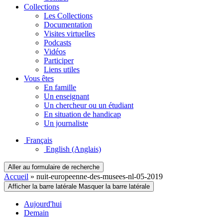
Collections
Les Collections
Documentation
Visites virtuelles
Podcasts
Vidéos
Participer
Liens utiles
Vous êtes
En famille
Un enseignant
Un chercheur ou un étudiant
En situation de handicap
Un journaliste
Français
English
(Anglais)
Aller au formulaire de recherche
Accueil
»
nuit-europeenne-des-musees-nl-05-2019
Afficher la barre latérale
Masquer la barre latérale
Aujourd'hui
Demain