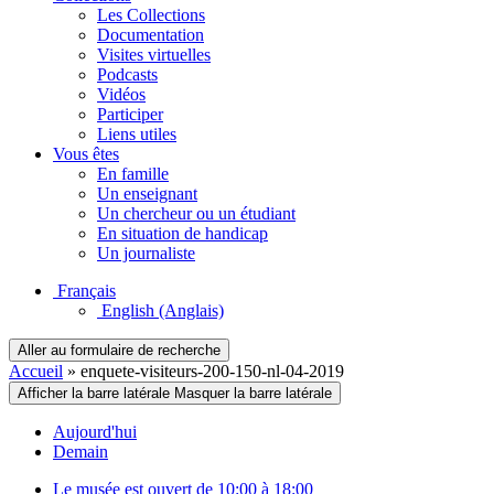
Les Collections
Documentation
Visites virtuelles
Podcasts
Vidéos
Participer
Liens utiles
Vous êtes
En famille
Un enseignant
Un chercheur ou un étudiant
En situation de handicap
Un journaliste
Français
English
(Anglais)
Aller au formulaire de recherche
Accueil
»
enquete-visiteurs-200-150-nl-04-2019
Afficher la barre latérale
Masquer la barre latérale
Aujourd'hui
Demain
Le musée est ouvert de 10:00 à 18:00