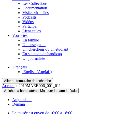
Les Collections
Documentation
Visites virtuelles
Podcasts
Vidéos
Participer
Liens utiles
Vous êtes
En famille
Un enseignant
Un chercheur ou un étudiant
En situation de handicap
Un journaliste
Français
English
(Anglais)
Aller au formulaire de recherche
Accueil
»
2019MAEB006_001_011
Afficher la barre latérale
Masquer la barre latérale
Aujourd'hui
Demain
Le musée est ouvert de 10:00 à 18:00