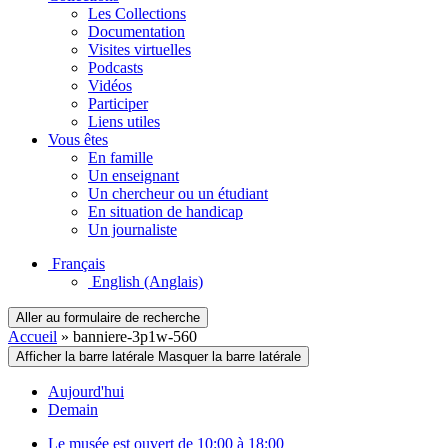
Les Collections
Documentation
Visites virtuelles
Podcasts
Vidéos
Participer
Liens utiles
Vous êtes
En famille
Un enseignant
Un chercheur ou un étudiant
En situation de handicap
Un journaliste
Français
English
(Anglais)
Aller au formulaire de recherche
Accueil
»
banniere-3p1w-560
Afficher la barre latérale
Masquer la barre latérale
Aujourd'hui
Demain
Le musée est ouvert de 10:00 à 18:00