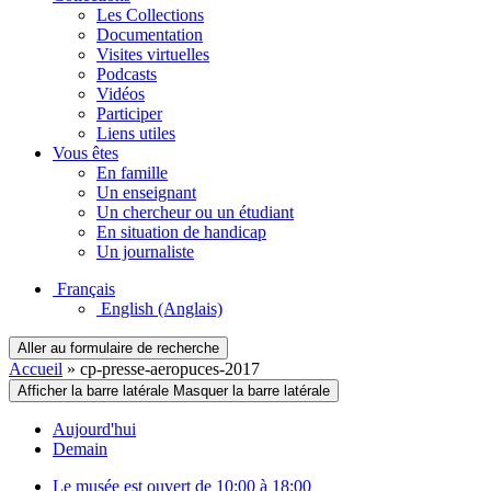
Les Collections
Documentation
Visites virtuelles
Podcasts
Vidéos
Participer
Liens utiles
Vous êtes
En famille
Un enseignant
Un chercheur ou un étudiant
En situation de handicap
Un journaliste
Français
English
(Anglais)
Aller au formulaire de recherche
Accueil
»
cp-presse-aeropuces-2017
Afficher la barre latérale
Masquer la barre latérale
Aujourd'hui
Demain
Le musée est ouvert de 10:00 à 18:00