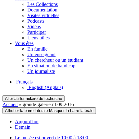
Les Collections
Documentation
Visites virtuelles
Podcasts
Vidéos
Participer
Liens utiles
Vous êtes
En famille
Un enseignant
Un chercheur ou un étudiant
En situation de handicap
Un journaliste
Français
English
(Anglais)
Aller au formulaire de recherche
Accueil
»
grande-galerie-nl-09-2016
Afficher la barre latérale
Masquer la barre latérale
Aujourd'hui
Demain
Le musée est ouvert de 10:00 à 18:00