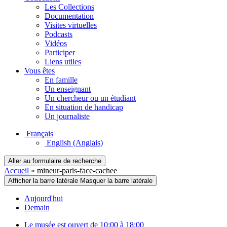
Les Collections
Documentation
Visites virtuelles
Podcasts
Vidéos
Participer
Liens utiles
Vous êtes
En famille
Un enseignant
Un chercheur ou un étudiant
En situation de handicap
Un journaliste
Français
English
(Anglais)
Aller au formulaire de recherche
Accueil
»
mineur-paris-face-cachee
Afficher la barre latérale
Masquer la barre latérale
Aujourd'hui
Demain
Le musée est ouvert de 10:00 à 18:00