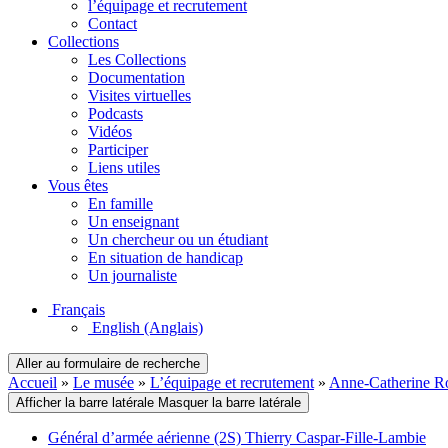
l’équipage et recrutement
Contact
Collections
Les Collections
Documentation
Visites virtuelles
Podcasts
Vidéos
Participer
Liens utiles
Vous êtes
En famille
Un enseignant
Un chercheur ou un étudiant
En situation de handicap
Un journaliste
Français
English
(Anglais)
Aller au formulaire de recherche
Accueil
»
Le musée
»
L’équipage et recrutement
»
Anne-Catherine Ro
Afficher la barre latérale
Masquer la barre latérale
Général d’armée aérienne (2S) Thierry Caspar-Fille-Lambie